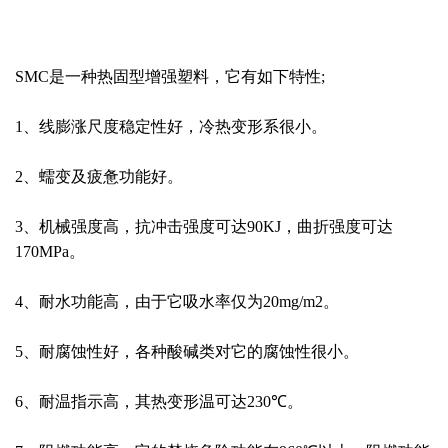
SMC
是一种热固型增强塑料，它有如下特性
;
1
、线膨涨尺度稳定性好，冷热变形系很小。
2
、蠕变及疲惫功能好。
3
、机械强度高，抗冲击强度可达
90KJ
，曲折强度可达
170MPa
。
4
、耐水功能高，由于它吸水率仅为
20mg/m2
。
5
、耐腐蚀性好，各种酸碱类对它的腐蚀性很小。
6
、耐温指示高，其热变形温可达
230
℃。