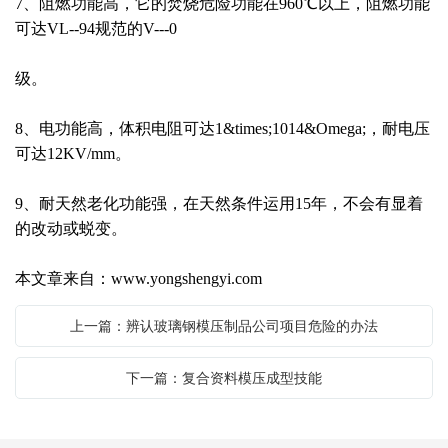
7
、阻燃功能高，它的焚烧危险功能在
960
℃以上，阻燃功能
可达
VL--94
规范的
V---0
级。
8
、电功能高，体积电阻可达
1
&times;
1014
&Omega;，耐电压
可达
12KV/mm
。
9
、耐天然老化功能强，在天然条件运用
15
年，不会有显着
的改动或蜕变。
本文章来自：
www.yongshengyi.com
上一篇：辨认玻璃钢模压制品公司项目危险的办法
下一篇：复合资料模压成型技能